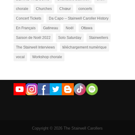
chorale
Churches
Chœur
concerts
Concert Tickets
Da Capo -- Stairwell Caroller History
En Français
Gatineau
Noël
Ottawa
Saison de Noël 2022
Solo Saturday
Stairwellers
The Stairwell Interviews
téléchargement numérique
vocal
Workshop chorale
Copyright © 2026 The Stairwell Carollers