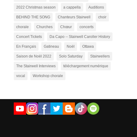
2022 Christmas season
a cappella
Auditions
BEHIND THE SONG
Chanteurs Stairwell
choir
chorale
Churches
Chœur
concerts
Concert Tickets
Da Capo -- Stairwell Caroller History
En Français
Gatineau
Noël
Ottawa
Saison de Noël 2022
Solo Saturday
Stairwellers
The Stairwell Interviews
téléchargement numérique
vocal
Workshop chorale